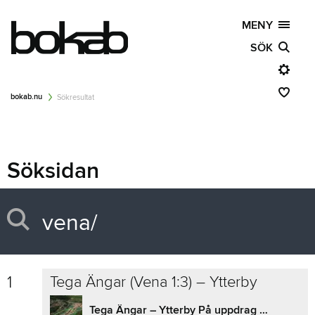
MENY
SÖK
bokab.nu
Sökresultat
Söksidan
1
Tega Ängar (Vena 1:3) – Ytterby
Tega Ängar – Ytterby På uppdrag av Kungälvs kommun erbjöd Bokab 14 villatomter till försäljning i Ytterby, Tega Ängar. Tomterna förmedlades genom kommunens/Bokabs