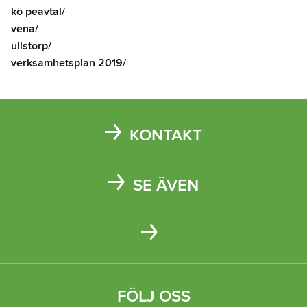
kö peavtal/
vena/
ullstorp/
verksamhetsplan 2019/
KONTAKT
Kontakta oss
SE ÄVEN
Kungälvs kommun
Kungälv energi
Platsen Kungälv
FÖLJ OSS