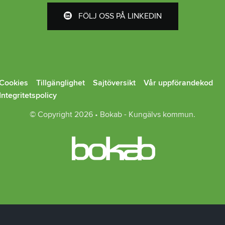
FÖLJ OSS PÅ LINKEDIN
Cookies
Tillgänglighet
Sajtöversikt
Vår uppförandekod
Integritetspolicy
© Copyright 2026 • Bokab - Kungälvs kommun.